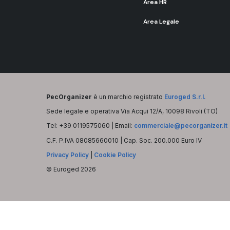
Area HR
Area Legale
PecOrganizer
è un marchio registrato
Euroged S.r.l.
Sede legale e operativa Via Acqui 12/A, 10098 Rivoli (TO)
Tel: +39 0119575060 | Email:
commerciale@pecorganizer.it
C.F. P.IVA 08085660010 | Cap. Soc. 200.000 Euro IV
Privacy Policy
|
Cookie Policy
© Euroged 2026