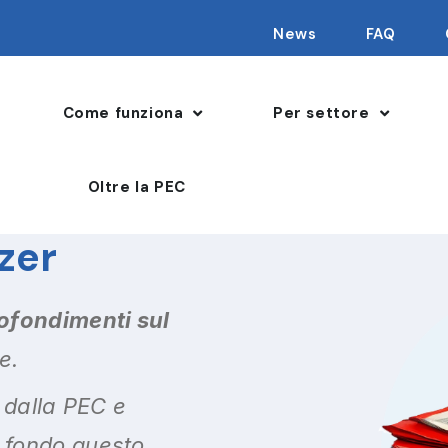
News
FAQ
Come funziona
Per settore
Oltre la PEC
izer
ofondimenti sul
e.
i dalla PEC e
 fondo questo