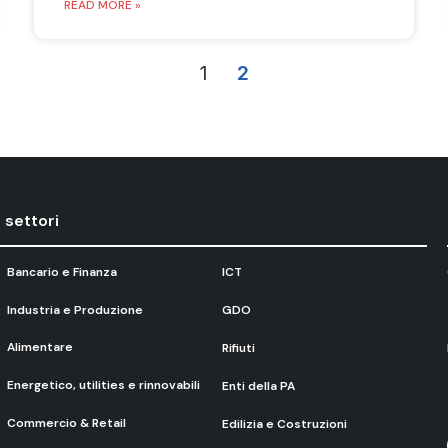
READ MORE »
1
2
I settori
Bancario e Finanza
ICT
Industria e Produzione
GDO
Alimentare
Rifiuti
Energetico, utilities e rinnovabili
Enti della PA
Commercio & Retail
Edilizia e Costruzioni