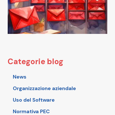
p
l
a
5
Categorie blog
News
Organizzazione aziendale
Uso del Software
Normativa PEC