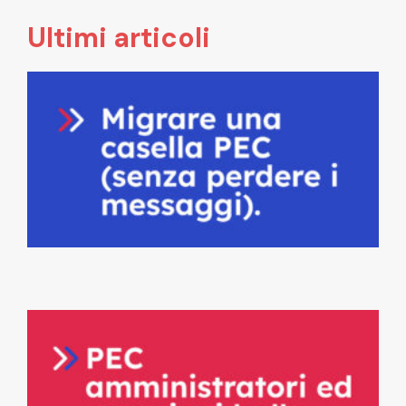
Ultimi articoli
c
2
P
d