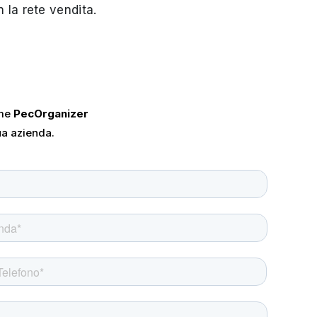
 la rete vendita.
ome
PecOrganizer
ua azienda.