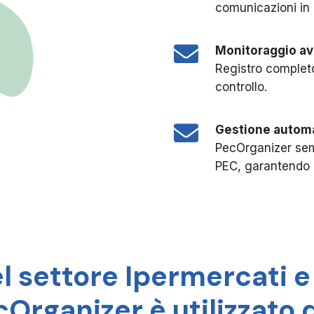
comunicazioni in 
Monitoraggio a
Registro completo
controllo.
Gestione automa
PecOrganizer semp
PEC, garantendo 
l settore Ipermercati 
Organizer è utilizzato