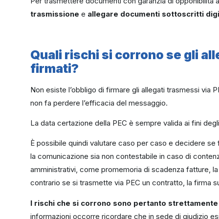
Per trasmettere documenti con garanzia di opponibilità a t
trasmissione
e
allegare documenti sottoscritti dig
Quali rischi si corrono se gli a
firmati?
Non esiste l’obbligo di firmare gli allegati trasmessi via 
non fa perdere l’efficacia del messaggio.
La data certazione della PEC è sempre valida ai fini degli 
È possibile quindi valutare caso per caso e decidere se f
la comunicazione sia non contestabile in caso di conte
amministrativi, come promemoria di scadenza fatture, la 
contrario se si trasmette via PEC un contratto, la firma su
I rischi che si corrono sono pertanto strettamente c
informazioni occorre ricordare che in sede di giudizio e