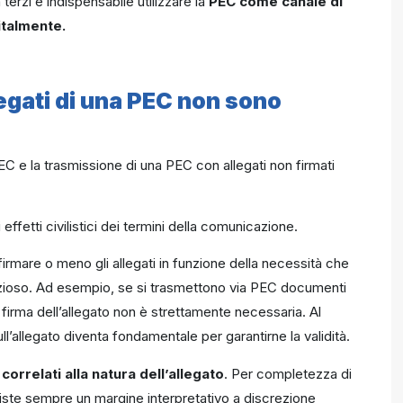
erzi è indispensabile utilizzare la
PEC come canale di
italmente.
llegati di una PEC non sono
PEC e la trasmissione di una PEC con allegati non firmati
effetti civilistici dei termini della comunicazione.
irmare o meno gli allegati in funzione della necessità che
nzioso. Ad esempio, se si trasmettono via PEC documenti
firma dell’allegato non è strettamente necessaria. Al
ll’allegato diventa fondamentale per garantirne la validità.
orrelati alla n
atura dell’allegato
. Per completezza di
siste sempre un margine interpretativo a discrezione