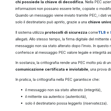
chi possiede la chiave di decodifica
. Nella PEC azie
informazioni non possano essere lette, copiate o modific
Quando un messaggio viene inviato tramite PEC, i dati veng
solo il destinatario può aprirlo, grazie a una
chiave univo
Il sistema utilizza
protocolli di sicurezza
come
TLS
e
allegati. Allo stesso tempo, la firma digitale del mittente 
messaggio non sia stato alterato dopo l’invio. In questo m
conferisce al messaggio PEC valore legale e integrità as
In sostanza, la crittografia rende una PEC molto più di 
comunicazione certificata e inviolabile
, una prova di
In pratica, la crittografia nella PEC garantisce che:
il messaggio non sia stato alterato (integrità),
il mittente sia autentico (autenticità),
solo il destinatario possa leggerlo (riservatezza).