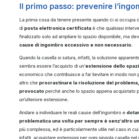
Il primo passo: prevenire l’ing
La prima cosa da tenere presente quando ci si occupa 
di
posta elettronica certificata
è che qualsiasi inter
finalizzato solo ad ampliare lo spazio disponibile, ma de
cause di ingombro eccessivo e non necessario
.
Quando la casella si satura, infatti, la soluzione apparen
sembra essere l’acquisto di un’
estensione dello spazi
economico che contribuisce a far lievitare in modo non pr
altro che
procrastinare la risoluzione del problema,
provocato
perché anche lo spazio appena acquistato pr
un’ulteriore estensione.
Andare a individuare le reali cause dell’ingombro e
dotar
problematica una volta per sempre è senz’altro un
più complessa, ed è particolarmente utile nel caso in cui 
infatti, acquistare estensioni per ogni singola casella 